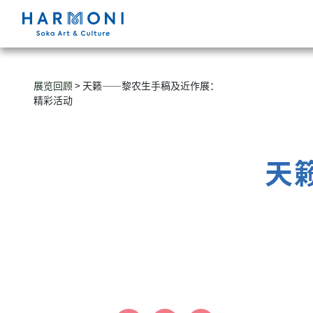
展览回顾
> 天籁——黎农生手稿及近作展：
精彩活动
天