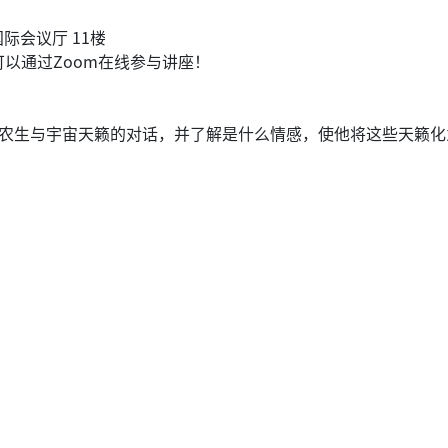
际会议厅 11楼
可以通过Zoom在线参与讲座！
农生与宇宙天籁的对话，并了解是什么情感，使他将这些天籁化
作展 开幕仪式】
（星期六）
armoni创价展览厅 底楼