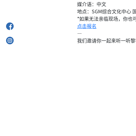
媒介语：中文
地点：SGM综合文化中心 国
*如果无法亲临现场，你也
点击报名
—
我们邀请你一起来
听一听
黎
【天籁——黎农生手稿及近
日期：2025年04月26日
时间：3:00 PM
地点：SGM综合文化中心 H
点击报名
—
诚邀您的出席，共襄盛举！