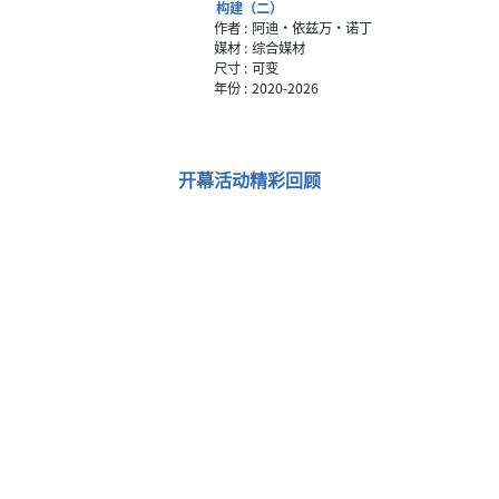
构建（二）
作者 :
阿迪·依兹万·诺丁
媒材 :
综合媒材
尺寸 :
可变
年份 :
2020-2026
开幕活动精彩回顾