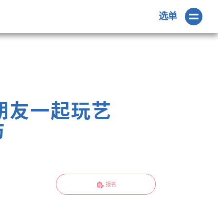
选单
 （和朋友一起玩艺
坊
报名