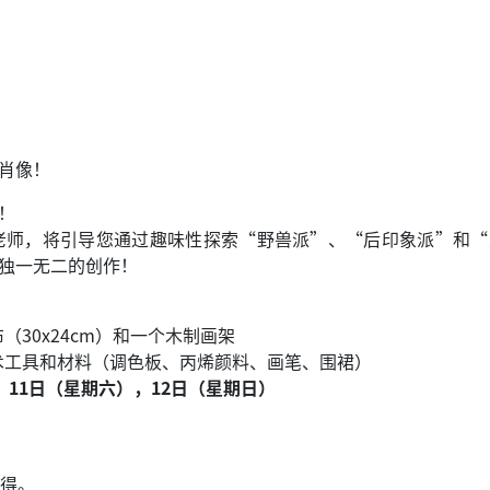
肖像！
！
ie老师，将引导您通过趣味性探索“野兽派”、“后印象派”和
独一无二的创作！
（30x24cm）和一个木制画架
术工具和材料（调色板、丙烯颜料、画笔、围裙）
），11日（星期六），12日（星期日）
先得。