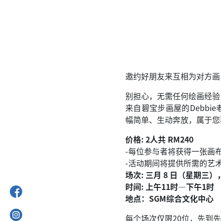
邀约好朋友来互相为对方画
别担心，无需任何绘画经验
来自碧宝步画屋的Debb
幅简单、生动奔放，属于您
价格: 2人共 RM240
-每位参与者将获得一张画布
-活动期间将提供所需的艺
场次: 三月 8 日（星期三
时间: 上午11时—下午1时
地点：SGM综合文化中心
每个场次仅限20位，先到