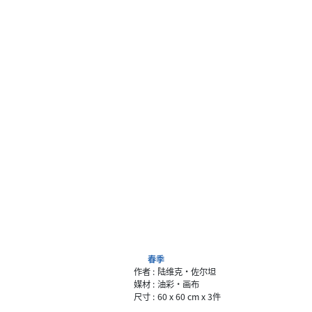
春季
作者 :
陆维克·佐尔坦
媒材 :
油彩·画布
尺寸 :
60 x 60 cm x 3件